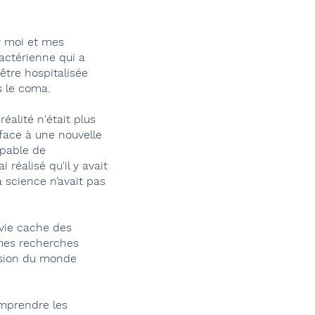
r moi et mes
bactérienne qui a
être hospitalisée
s le coma.
éalité n'était plus
 face à une nouvelle
apable de
i réalisé qu'il y avait
 science n’avait pas
 vie cache des
 mes recherches
nsion du monde
omprendre les