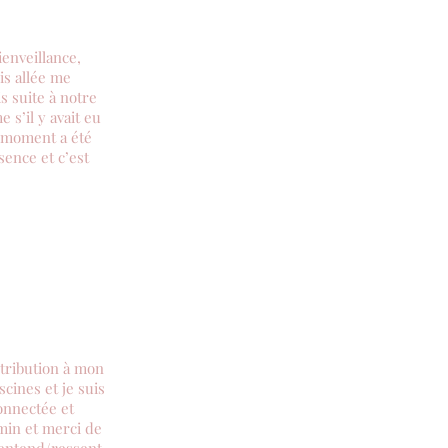
ienveillance,
is allée me
s suite à notre
 s’il y avait eu
e moment a été
sence et c’est
ntribution à mon
cines et je suis
onnectée et
min et merci de