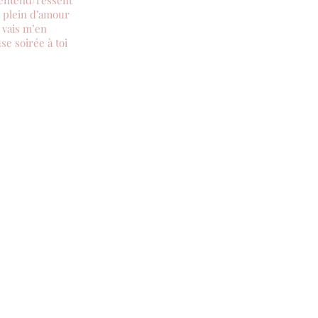
/entend/ressent
e plein d’amour
e vais m’en
se soirée à toi