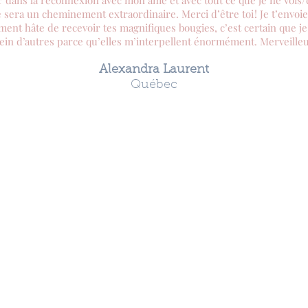
dans la reconnexion avec mon âme et avec tout ce que je ne vois
 sera un cheminement extraordinaire. Merci d’être toi ! Je t’envoi
aiment hâte de recevoir tes magnifiques bougies, c’est certain que j
n d’autres parce qu’elles m’interpellent énormément. Merveilleu
Alexandra Laurent
Québec