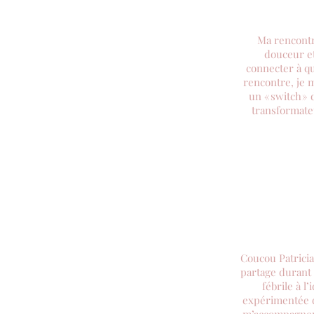
Ma rencontre
douceur et
connecter à qu
rencontre, je m
un « switch »
transformateu
Coucou Patricia
partage durant 
fébrile à 
expérimentée q