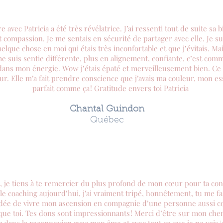
 avec Patricia a été très révélatrice. J’ai ressenti tout de suite sa b
 compassion. Je me sentais en sécurité de partager avec elle. Je su
elque chose en moi qui étais très inconfortable et que j’évitais. Mai
e suis sentie différente, plus en alignement, confiante, c’est comme
 dans mon énergie. Wow j’étais épaté et merveilleusement bien. C
r. Elle m’a fait prendre conscience que j’avais ma couleur, mon es
parfait comme ça ! Gratitude envers toi Patricia
Chantal Guindon
Québec
, je tiens à te remercier du plus profond de mon cœur pour ta co
le coaching aujourd’hui, j’ai vraiment tripé, honnêtement, tu me fas
l’idée de vivre mon ascension en compagnie d’une personne aussi c
ue toi. Tes dons sont impressionnants ! Merci d’être sur mon che