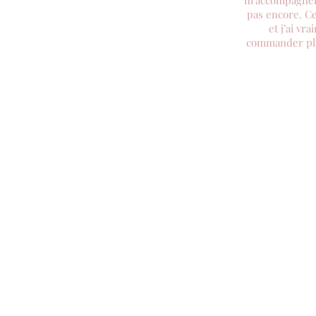
m’accompagner 
pas encore. Ce
et j’ai vr
commander plei